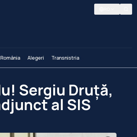
RO
România
Alegeri
Transnistria
u! Sergiu Druță,
adjunct al SIS