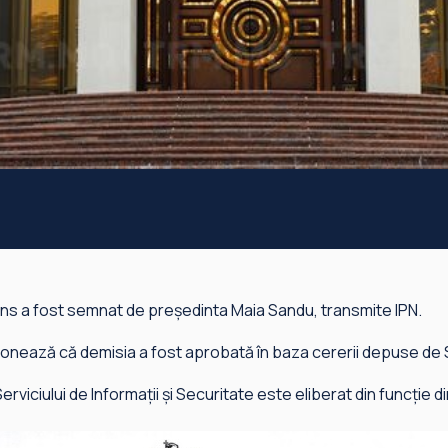
ns a fost semnat de președinta Maia Sandu, transmite IPN.
onează că demisia a fost aprobată în baza cererii depuse de 
erviciului de Informații și Securitate este eliberat din funcție din