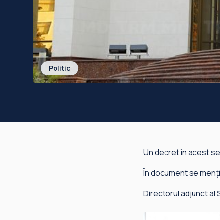
Politic
Un decret în acest se
În document se menți
Directorul adjunct al S