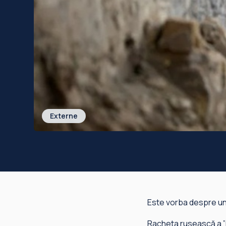
Externe
Este vorba despre unul
Racheta rusească a ”ra