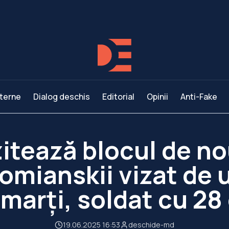
terne
Dialog deschis
Editorial
Opinii
Anti-Fake
zitează blocul de no
lomianskii vizat de 
marţi, soldat cu 28
19.06.2025 16:53
deschide-md