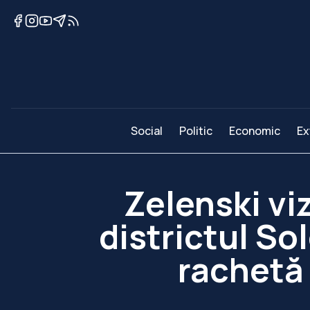
Social
Politic
Economic
Ex
Zelenski vi
districtul So
rachetă 