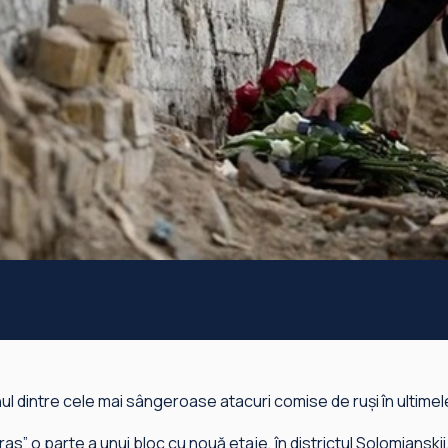
 dintre cele mai sângeroase atacuri comise de ruşi în ultimele l
s” o parte a unui bloc cu nouă etaje, în districtul Solomianskii