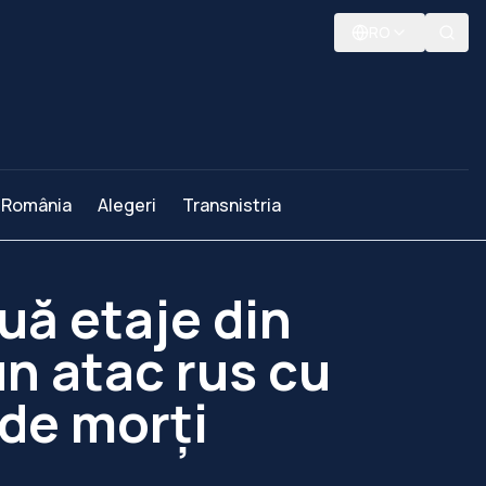
RO
România
Alegeri
Transnistria
uă etaje din
un atac rus cu
 de morţi