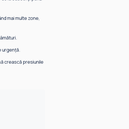
zând mai multe zone,
râmături.
de urgenţă.
 să crească presiunile