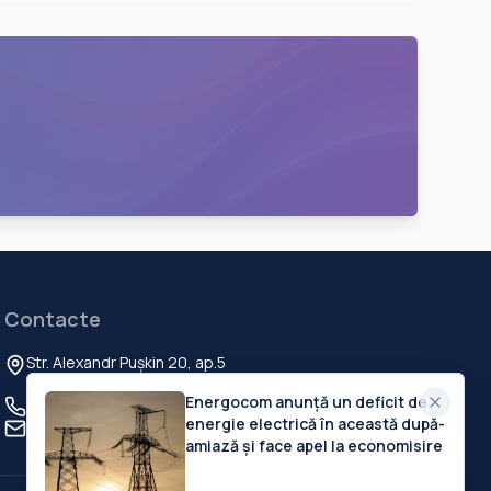
Contacte
Str. Alexandr Pușkin 20, ap.5
Chisinau, MD-2012, Republica Moldova
Energocom anunță un deficit de
+373 60 103 111
energie electrică în această după-
contact@deschide.md
amiază și face apel la economisire