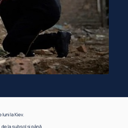
uni la Kiev.
, de la subsol şi până