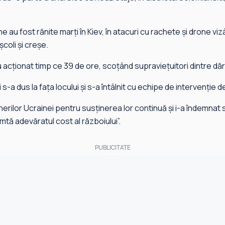
au fost rănite marţi în Kiev, în atacuri cu rachete şi drone vi
şcoli şi creşe.
u acţionat timp ce 39 de ore, scoţând supravieţuitori dintre dă
 s-a dus la faţa locului şi s-a întâlnit cu echipe de intervenţie 
nerilor Ucrainei pentru susţinerea lor continuă şi i-a îndemnat
mtă adevăratul cost al războiului”.
PUBLICITATE