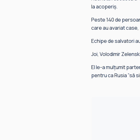
la acoperiş.
Peste 140 de persoane 
care au avariat case, 
Echipe de salvatori a
Joi, Volodimir Zelenski
El le-a mulţumit parte
pentru ca Rusia ”să si