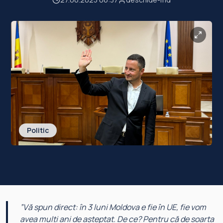
Politic
”
Vă spun direct: în 3 luni Moldova e fie în UE, fie vom
avea mulți ani de așteptat. De ce? Pentru că de soarta