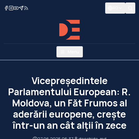
RO
Menu
Vicepreședintele
Parlamentului European: R.
Moldova, un Făt Frumos al
aderării europene, crește
într-un an cât alții în zece
27.06.2025 06:37
deschide-md