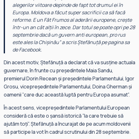
alegerilor viitoare depinde de fapt tot drumul ei în
Europa. Moldova a făcut super sacrificii ca să facă
reforme. E un Făt Frumos al aderării europene, crește
într-un an cât alții în zece. Dar totul se poate opri pe 28
septembrie dacă un guvern anti european, pro rus
este ales la Chișinău
” a scris Ștefănuță pe pagina sa
de Facebook.
Din acest motiv, Ștefănuță a declarat că va susține actuala
guvernare, în frunte cu președintele Maia Sandu,
premierul Dorin Recean și președintele Parlamentului, Igor
Grosu, vicepreședintele Parlamentului, Doina Gherman și
oamenii ”care duc această luptă pentru Europa asumat”.
În acest sens, vicepreședintele Parlamentului European
consideră că este o șansă istorică ”la care trebuie să
ajutăm toți”. Ștefănuță a încurajat de pe acum moldovenii
să participe la vot în cadrul scrutinului din 28 septembrie.