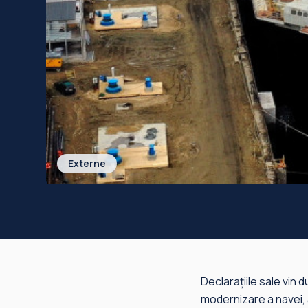
Externe
Declaraţiile sale vin d
modernizare a navei, 