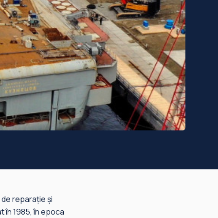
e de reparaţie şi
t în 1985, în epoca