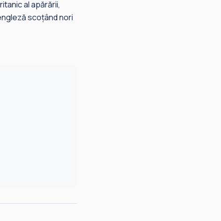
tanic al apărării,
 engleză scoţând nori