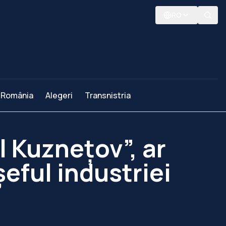
RO
România
Alegeri
Transnistria
l Kuzneţov”, ar
şeful industriei