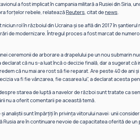
tavionul a fost implicat în campania militară a Rusiei din Siria, 
ra forţelor rebele, relatează
Reuters
, citat de
news
.
 niciun rol în războiul din Ucraina şi se află din 2017 în şantierul
rări de modernizare. Întregul proces a fost marcat de numero
ul unei ceremonii de arborare a drapelului pe un nou submarin n
 declarat că nu s-a luat încă o decizie finală, dar a sugerat că i
”Credem că nu mai are rost să fie reparat. Are peste 40 de ani ş
decizia va fi fie vânzarea, fie casarea lui”, a declarat acesta 
 despre starea de luptă a navelor de război sunt tratate ca sen
ării nu a oferit comentarii pe această temă.
şi analiştii sunt împărţiţi în privinţa viitorului navei: unii consi
 că Rusia are în continuare nevoie de capacitatea oferită de un p