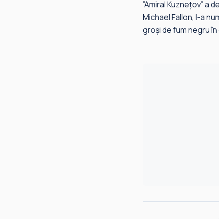
”Amiral Kuzneţov” a de
Michael Fallon, l-a n
groşi de fum negru în