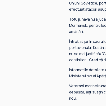
Uniunii Sovietice, por
efectuat atacuri asup
Totuşi, nava nu a jucat
Murmansk, pentru luc
amânări.
Întrebat joi, în cadr
portavionului, Kostin a
nu se mai justifică: 
costisitor... Cred că 
Informaţiile detaliate
Ministerul rus al Apăr
Veteranii marinei ruse 
depăşită, alţii susţin
nou.