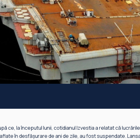
upă ce, la începutul lunii, cotidianul Izvestia a relatat că lucrăril
aflate în desfăşurare de ani de zile, au fost suspendate. Lansa