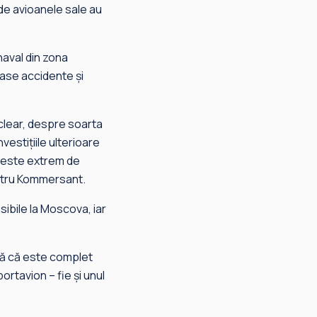
unde avioanele sale au
 naval din zona
ase accidente şi
uclear, despre soarta
nvestiţiile ulterioare
i este extrem de
pentru Kommersant.
sibile la Moscova, iar
deră că este complet
ortavion – fie şi unul