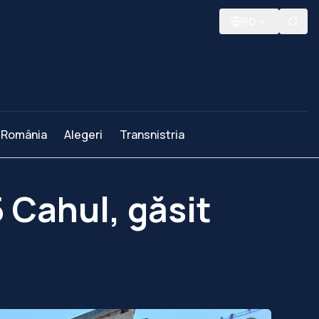
RO
România
Alegeri
Transnistria
5 Cahul, găsit
ă