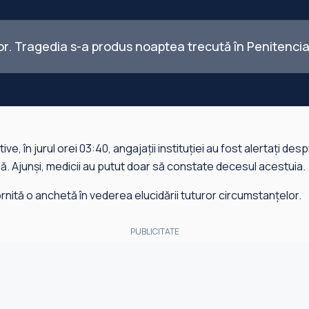
lor. Tragedia s-a produs noaptea trecută în Penitencia
ive, în jurul orei 03:40, angajații instituției au fost alertați de
lă. Ajunși, medicii au putut doar să constate decesul acestuia.
rnită o anchetă în vederea elucidării tuturor circumstanțelor.
PUBLICITATE