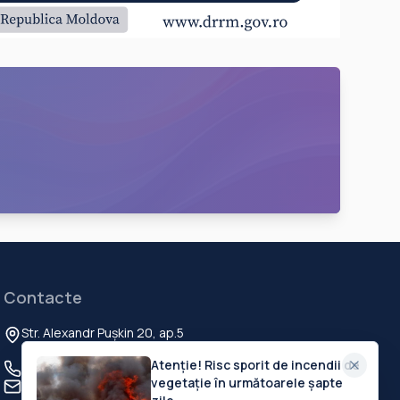
Contacte
Str. Alexandr Pușkin 20, ap.5
Chisinau, MD-2012, Republica Moldova
Atenție! Risc sporit de incendii de
+373 60 103 111
vegetație în următoarele șapte
contact@deschide.md