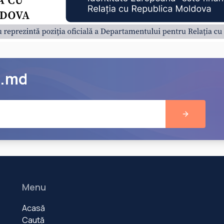
e.md
Menu
Acasă
Caută