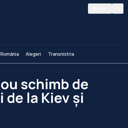
RO
România
Alegeri
Transnistria
 nou schimb de
 de la Kiev și