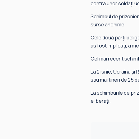
contra unor soldați uc
Schimbul de prizonier
surse anonime.
Cele două părți belig
au fost implicați, a 
Cel mai recent schimb 
La 2 iunie, Ucraina și 
sau mai tineri de 25 d
La schimburile de priz
eliberați.