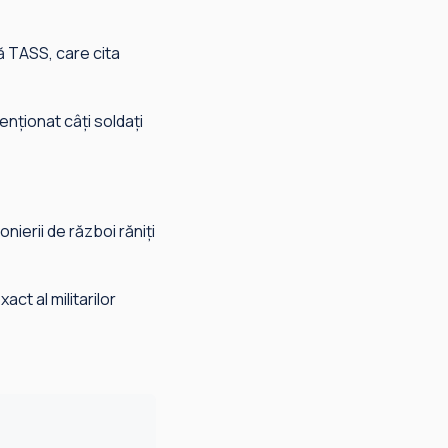
ă TASS, care cita
enționat câți soldați
onierii de război răniți
act al militarilor