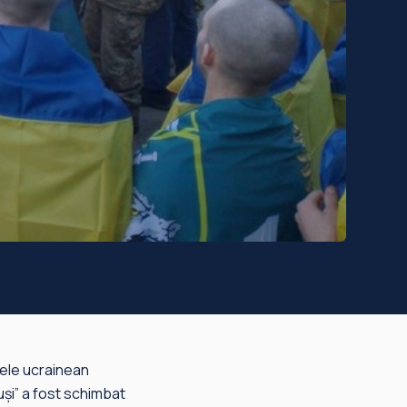
tele ucrainean
ruși” a fost schimbat