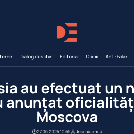
terne
Dialog deschis
Editorial
Opinii
Anti-Fake
sia au efectuat un
u anunțat oficialități
Moscova
27.06.2025 12:55
deschide-md