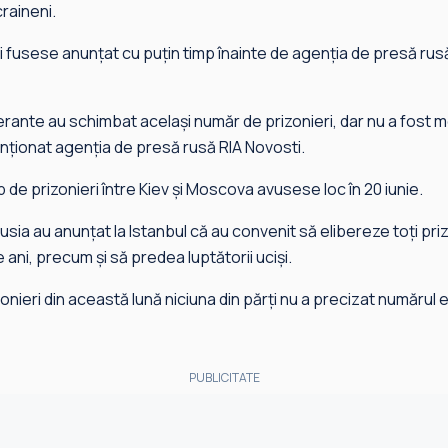
raineni.
i fusese anunțat cu puțin timp înainte de agenția de presă rus
erante au schimbat același număr de prizonieri, dar nu a fost m
menționat agenția de presă rusă RIA Novosti.
de prizonieri între Kiev și Moscova avusese loc în 20 iunie.
Rusia au anunțat la Istanbul că au convenit să elibereze toți priz
e ani, precum și să predea luptătorii uciși.
onieri din această lună niciuna din părți nu a precizat numărul ex
PUBLICITATE