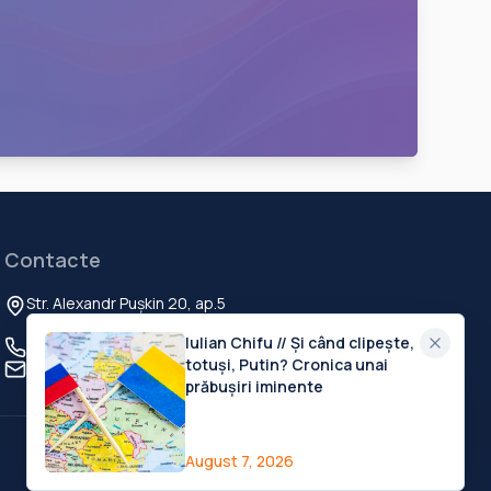
Contacte
Str. Alexandr Pușkin 20, ap.5
Chisinau, MD-2012, Republica Moldova
Iulian Chifu // Și când clipește,
+373 60 103 111
totuși, Putin? Cronica unai
contact@deschide.md
prăbușiri iminente
Privacy Policy
Terms of Service
Cookies Settings
August 7, 2026