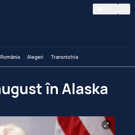
RO
România
Alegeri
Transnistria
 august în Alaska