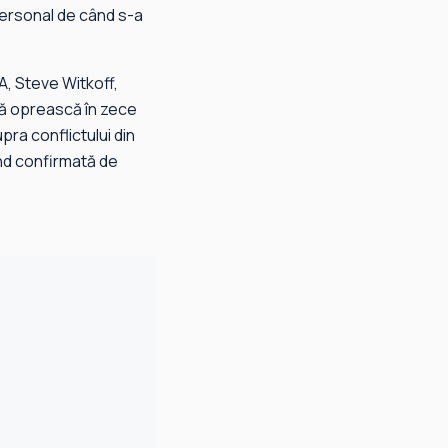
t personal de când s-a
A, Steve Witkoff,
să oprească în zece
ra conflictului din
iind confirmată de