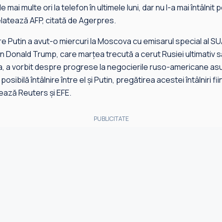
 mai multe ori la telefon în ultimele luni, dar nu l-a mai întâlni
elatează AFP, citată de Agerpres.
care Putin a avut-o miercuri la Moscova cu emisarul special al SU
 Donald Trump, care marțea trecută a cerut Rusiei ultimativ 
ina, a vorbit despre progrese la negocierile ruso-americane asup
posibilă întâlnire între el și Putin, pregătirea acestei întâlniri f
ează Reuters și EFE.
PUBLICITATE