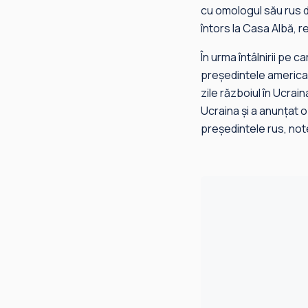
cu omologul său rus de
întors la Casa Albă, r
În urma întâlnirii pe 
președintele american
zile războiul în Ucra
Ucraina și a anunțat o 
președintele rus, not