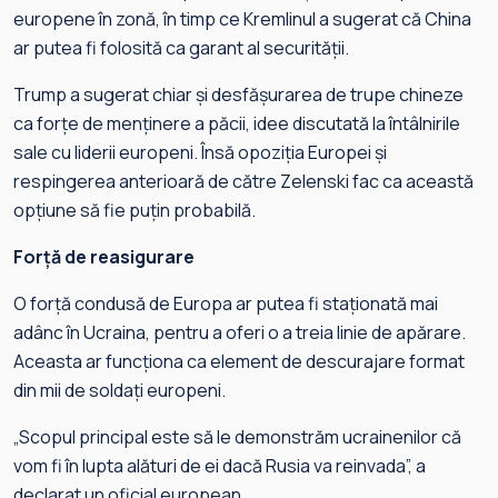
europene în zonă, în timp ce Kremlinul a sugerat că China
ar putea fi folosită ca garant al securității.
Trump a sugerat chiar și desfășurarea de trupe chineze
ca forțe de menținere a păcii, idee discutată la întâlnirile
sale cu liderii europeni. Însă opoziția Europei și
respingerea anterioară de către Zelenski fac ca această
opțiune să fie puțin probabilă.
Forță de reasigurare
O forță condusă de Europa ar putea fi staționată mai
adânc în Ucraina, pentru a oferi o a treia linie de apărare.
Aceasta ar funcționa ca element de descurajare format
din mii de soldați europeni.
„Scopul principal este să le demonstrăm ucrainenilor că
vom fi în lupta alături de ei dacă Rusia va reinvada”, a
declarat un oficial european.