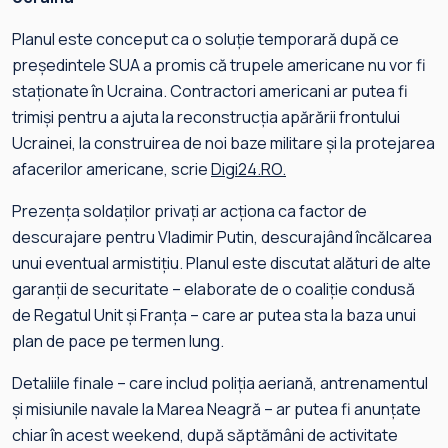
Planul este conceput ca o soluție temporară după ce
președintele SUA a promis că trupele americane nu vor fi
staționate în Ucraina. Contractori americani ar putea fi
trimiși pentru a ajuta la reconstrucția apărării frontului
Ucrainei, la construirea de noi baze militare și la protejarea
afacerilor americane, scrie
Digi24.RO.
Prezența soldaților privați ar acționa ca factor de
descurajare pentru Vladimir Putin, descurajând încălcarea
unui eventual armistițiu. Planul este discutat alături de alte
garanții de securitate – elaborate de o coaliție condusă
de Regatul Unit și Franța – care ar putea sta la baza unui
plan de pace pe termen lung.
Detaliile finale – care includ poliția aeriană, antrenamentul
și misiunile navale la Marea Neagră – ar putea fi anunțate
chiar în acest weekend, după săptămâni de activitate