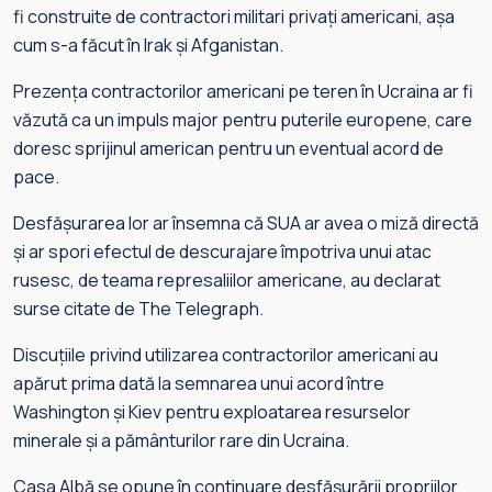
fi construite de contractori militari privați americani, așa
cum s-a făcut în Irak și Afganistan.
Prezența contractorilor americani pe teren în Ucraina ar fi
văzută ca un impuls major pentru puterile europene, care
doresc sprijinul american pentru un eventual acord de
pace.
Desfășurarea lor ar însemna că SUA ar avea o miză directă
și ar spori efectul de descurajare împotriva unui atac
rusesc, de teama represaliilor americane, au declarat
surse citate de The Telegraph.
Discuțiile privind utilizarea contractorilor americani au
apărut prima dată la semnarea unui acord între
Washington și Kiev pentru exploatarea resurselor
minerale și a pământurilor rare din Ucraina.
Casa Albă se opune în continuare desfășurării propriilor