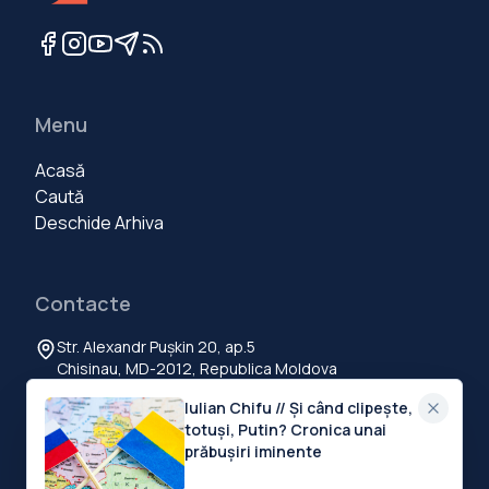
Menu
Acasă
Caută
Deschide Arhiva
Contacte
Str. Alexandr Pușkin 20, ap.5
Chisinau, MD-2012, Republica Moldova
+373 60 103 111
Iulian Chifu // Și când clipește,
contact@deschide.md
totuși, Putin? Cronica unai
prăbușiri iminente