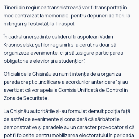
Tinerii din regiunea transnistreană vor fi transportați în
mod centralizat la memoriale, pentru depuneri de flori, la
mitinguri și festivități la Tiraspol.
În cadrul unei ședințe cu liderul tiraspolean Vadim
Krasnoselski, șefilor regiunii li s-a cerut nu doar să
organizeze evenimente, ci și să „asigure participarea
obligatorie a elevilor și a studenților”.
Oficialii de la Chișinău au numit intenția de a organiza
parada drept o „încălcare a acordurilor anterioare” și au
avertizat că vor apela la Comisia Unificată de Control în
Zona de Securitate.
La Chișinău autoritățile și-au formulat demult poziția față
de astfel de evenimente și consideră că sărbătorile
demonstrative și paradele au un caracter provocator și că
pot fi folosite pentru mobilizarea electoratului în perioada