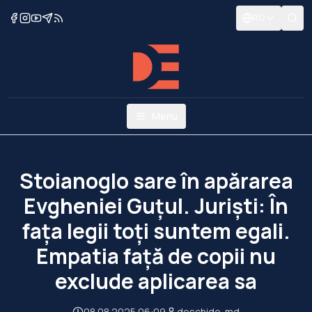
RO
Menu
Stoianoglo sare în apărarea
Evgheniei Guțul. Juriști: În
fața legii toți suntem egali.
Empatia față de copii nu
exclude aplicarea sa
08.08.2025 06:09
deschide-md