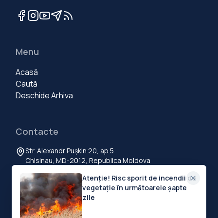
Menu
Acasă
Caută
Deschide Arhiva
Contacte
Str. Alexandr Pușkin 20, ap.5
Chisinau, MD-2012, Republica Moldova
+373 60 103 111
Atenție! Risc sporit de incendii de
contact@deschide.md
vegetație în următoarele șapte
zile
©
2026
Deschide.md
.
Toate drepturile rezervate