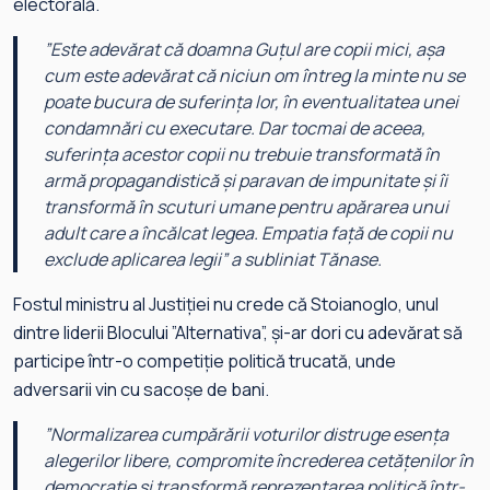
electorală.
”
Este adevărat că doamna Guțul are copii mici, așa
cum este adevărat că niciun om întreg la minte nu se
poate bucura de suferința lor, în eventualitatea unei
condamnări cu executare. Dar tocmai de aceea,
suferința acestor copii nu trebuie transformată în
armă propagandistică și paravan de impunitate și îi
transformă în scuturi umane pentru apărarea unui
adult care a încălcat legea. Empatia față de copii nu
exclude aplicarea legii
” a subliniat Tănase.
Fostul ministru al Justiției nu crede că Stoianoglo, unul
dintre liderii Blocului ”Alternativa”, și-ar dori cu adevărat să
participe într-o competiție politică trucată, unde
adversarii vin cu sacoșe de bani.
”
Normalizarea cumpărării voturilor distruge esența
alegerilor libere, compromite încrederea cetățenilor în
democrație și transformă reprezentarea politică într-