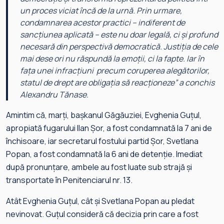
un proces viciat încă de la urnă. Prin urmare,
condamnarea acestor practici – indiferent de
sancțiunea aplicată – este nu doar legală, ci și profund
necesară din perspectivă democratică. Justiția de cele
mai dese ori nu răspundă la emoții, ci la fapte. Iar în
fața unei infracțiuni precum coruperea alegătorilor,
statul de drept are obligația să reacționeze
” a conchis
Alexandru Tănase.
Amintim că, marți, bașkanul Găgăuziei, Evghenia Guțul,
apropiată fugarului Ilan Șor, a fost condamnată la 7 ani de
închisoare, iar secretarul fostului partid Șor, Svetlana
Popan, a fost condamnată la 6 ani de detenție. Imediat
după pronunțare, ambele au fost luate sub strajă și
transportate în Penitenciarul nr. 13.
Atât Evghenia Guțul, cât și Svetlana Popan au pledat
nevinovat. Guțul consideră că decizia prin care a fost