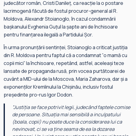
judecător român, Cristi Danileț, ca reacție la o postare
lacrimogenă făcută de fostul procuror-general al R.
Moldova, Alexandr Stoianoglo, în cazul condamnării
bașkanului Evghenia Guțul la șapte ani de închisoare
pentru finanțarea ilegală a Partidului Șor.
‍În urma pronunțării sentinței, Stoianoglo a criticat justiția
din R. Moldova pentru faptul că a condamnat ”o mamă cu
copii mici” la închisoare, repetând, astfel, aceleași teze
lansate de propaganda rusă, prin vocea purtătoarei de
cuvânt a MID-ului de la Moscova, Maria Zaharova, dar și a
exponenților Kremlinului la Chișinău, inclusiv fostul
președinte pro-rus Igor Dodon.
”
Justiția se face potrivit legii, judecând faptele comise
de persoane. Situația mai sensibilă a inculpatului
(boala, copii) nu poate duce la considerarea lui ca
nevinovat, ci se va ține seama de ea la dozarea