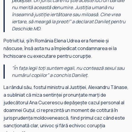
pedepsei. Un jurist care nu știe aceste lucruri banale
nu merită această denumire. Justiția umană nu
înseamnă justiție iertătoare sau miloasă. Cine vrea
iertare, să meargă la preot!
” a declarat Danileț pentru
Deschide.MD.
Potrivit lui, și în România Elena Udrea era femeie și
născuse, însă asta nu a împiedicat condamnarea ei la
închisoare cu executare pentru corupție.
”
În fața legii toți suntem egali, nu contează sexul sau
numărul copiilor
” a conchis Danileț.
La rândul său, fostul ministru al Justiției, Alexandru Tănase,
a subliniat că miza sentinței pronunțate marți de
judecătorul Ana Cucerescu depășește cazul personal al
doamnei Guțul, ci reprezintă un moment de cotitură în
jurisprudența moldovenească, fiind primul caz când este
sancționată clar, univoc și fără echivoc corupția