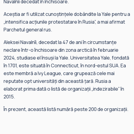
Navalnîi decedat în închisoare.
Aceştia ar fi utilizat cunoştinţele dobândite la Yale pentru a
„intensifica acţiunile protestatare în Rusia”, a mai afirmat
Parchetul general rus.
Aleksei Navalnîi, decedat la 47 de ani în circumstanţe
neclare într-o închisoare din zona arctică în februarie
2024, studiase el însuşi la Yale. Universitatea Yale, fondată
în 1701, este situată în Connecticut, în nord-estul SUA. Ea
este membră a Ivy League, care grupează cele mai
reputate opt universităţi din această ţară. Rusia a
elaborat prima dată o listă de organizaţii „indezirabile” în
2015.
În prezent, această listă numără peste 200 de organizaţii.