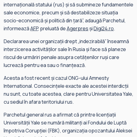
internaţională statului (rus) şi să submineze fundamentele
sale economice, precum şi să destabilizeze situaţia
socio-economică şi politică din ţară”, adaugă Parchetul,
informează
AFP
, preluată de
Agerpres
și
Digi24.ro
.
Declararea unei organizaţii drept „indezirabilă” înseamnă
interzicerea activităţilor sale în Rusia şi face să planeze
riscul de urmăriri penale asupra cetăţenilor ruşi care
lucrează pentru ea sau o finanţează.
Acesta a fost recent şi cazul ONG-ului Amnesty
International. Consecinţele exacte ale acestei interdicţii
nu sunt, cu toate acestea, clare pentru Universitatea Yale,
cu sediul în afara teritoriului rus.
Parchetul general rus a afirmat că printre licenţiaţii
Universităţii Yale se numără militanţi ai Fondului de Luptă
împotriva Corupţiei (FBK), organizaţia opozantului Aleksei