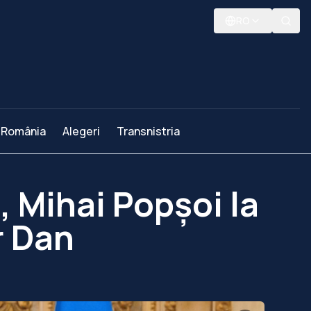
RO
România
Alegeri
Transnistria
, Mihai Popșoi la
r Dan