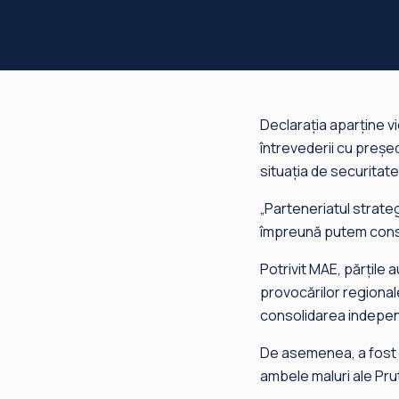
Declarația aparține vi
întrevederii cu președ
situația de securitat
„Parteneriatul strateg
împreună putem constr
Potrivit MAE, părțile 
provocărilor regional
consolidarea independ
De asemenea, a fost 
ambele maluri ale Prut