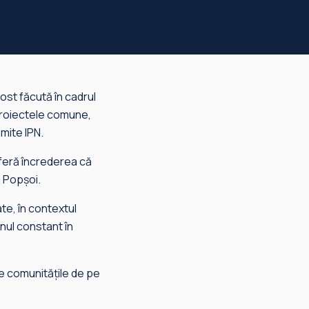
fost făcută în cadrul
 proiectele comune,
mite IPN.
 oferă încrederea că
i Popșoi.
ate, în contextul
nul constant în
e comunitățile de pe