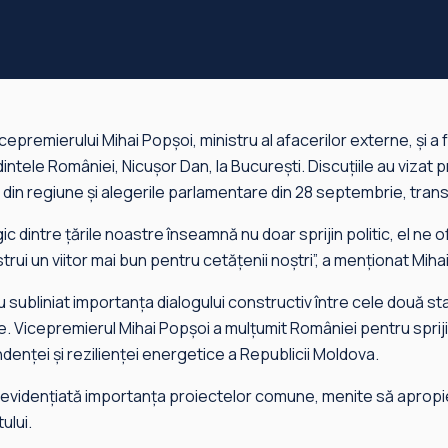
cepremierului Mihai Popșoi, ministru al afacerilor externe, și a 
intele României, Nicușor Dan, la București. Discuțiile au vizat
e din regiune și alegerile parlamentare din 28 septembrie, trans
ic dintre țările noastre înseamnă nu doar sprijin politic, el ne
ui un viitor mai bun pentru cetățenii noștri”, a menționat Miha
au subliniat importanța dialogului constructiv între cele două st
e. Vicepremierul Mihai Popșoi a mulțumit României pentru spriji
enței și rezilienței energetice a Republicii Moldova.
evidențiată importanța proiectelor comune, menite să apropi
ului.