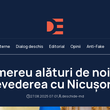
terne
Dialog deschis
Editorial
Opinii
Anti-Fake
ereu alături de noi
evederea cu Nicușo
27.08.2025 07:01
deschide-md