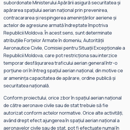
subordonate Ministerului Apărării asigură securitatea și
apărarea spațiului aerian național prin prevenirea,
contracararea și respingerea amenințărilor aeriene și
actelor de agresiune armată îndreptate împotriva
Republicii Moldova. În acest sens, sunt determinate
atribuțiile Forțelor Armate în domeniu, Autorității
Aeronautice Civile, Comisiei pentru Situații Excepționale a
Republicii Moldova, care pot restricționa sau interzice
temporar desfășurarea traficului aerian general într-o
porțiune ori în întreg spațiul aerian național, din motive ce
ar amenința capacitatea de apărare, ordine publică și
securitatea națională.
Conform proiectului, orice zbor în spațiul aerian național
de către aeronave civile sau de stat trebuie să fie
autorizat conform actelor normative. Orice alte activități,
având drept efect ajungerea în spațiul aerian național a
aeronavelor civile sau de stat, pot fi efectuate numai în