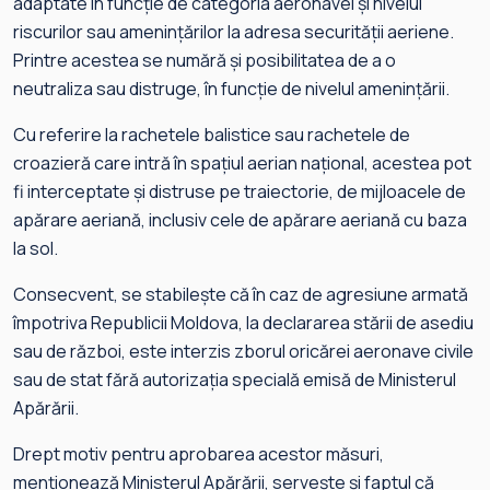
adaptate în funcție de categoria aeronavei și nivelul
riscurilor sau amenințărilor la adresa securității aeriene.
Printre acestea se numără și posibilitatea de a o
neutraliza sau distruge, în funcție de nivelul amenințării.
Cu referire la rachetele balistice sau rachetele de
croazieră care intră în spațiul aerian național, acestea pot
fi interceptate și distruse pe traiectorie, de mijloacele de
apărare aeriană, inclusiv cele de apărare aeriană cu baza
la sol.
Consecvent, se stabilește că în caz de agresiune armată
împotriva Republicii Moldova, la declararea stării de asediu
sau de război, este interzis zborul oricărei aeronave civile
sau de stat fără autorizația specială emisă de Ministerul
Apărării.
Drept motiv pentru aprobarea acestor măsuri,
menționează Ministerul Apărării, servește și faptul că