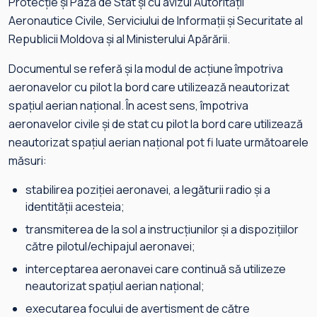
Protecție și Pază de Stat și cu avizul Autorității
Aeronautice Civile, Serviciului de Informații și Securitate al
Republicii Moldova și al Ministerului Apărării.
Documentul se referă și la modul de acțiune împotriva
aeronavelor cu pilot la bord care utilizează neautorizat
spațiul aerian național. În acest sens, împotriva
aeronavelor civile și de stat cu pilot la bord care utilizează
neautorizat spațiul aerian național pot fi luate următoarele
măsuri:
stabilirea poziției aeronavei, a legăturii radio și a
identității acesteia;
transmiterea de la sol a instrucțiunilor și a dispozițiilor
către pilotul/echipajul aeronavei;
interceptarea aeronavei care continuă să utilizeze
neautorizat spațiul aerian național;
executarea focului de avertisment de către