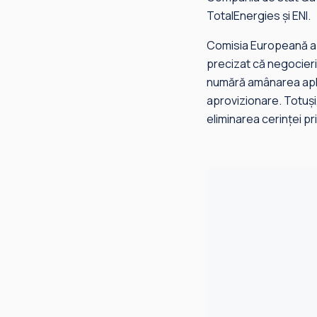
TotalEnergies şi ENI.
Comisia Europeană a c
precizat că negocieri
numără amânarea aplică
aprovizionare. Totuşi
eliminarea cerinţei pri