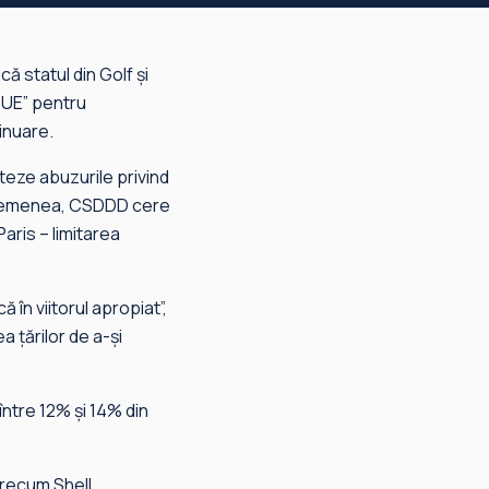
că statul din Golf şi
 UE” pentru
inuare.
teze abuzurile privind
e asemenea, CSDDD cere
Paris – limitarea
 în viitorul apropiat”,
 ţărilor de a-şi
între 12% şi 14% din
recum Shell,