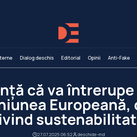
terne
Dialog deschis
Editorial
Opinii
Anti-Fake
nţă că va întrerupe 
niunea Europeană, d
ivind sustenabilita
27.07.2025 06:52
deschide-md