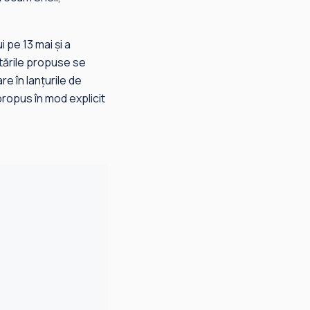
 pe 13 mai şi a
stările propuse se
re în lanţurile de
propus în mod explicit