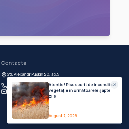
Contacte
Str. Alexandr Pușkin 20, ap.5
Chisinau, MD-2012, Republica Moldova
Atenție! Risc sporit de incendii de
+373 60 103 111
vegetație în următoarele șapte
contact@deschide.md
zile
Privacy Policy
Terms of Service
Cookies Settings
August 7, 2026