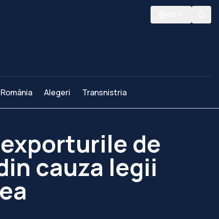
RO
România
Alegeri
Transnistria
exporturile de
in cauza legii
tea