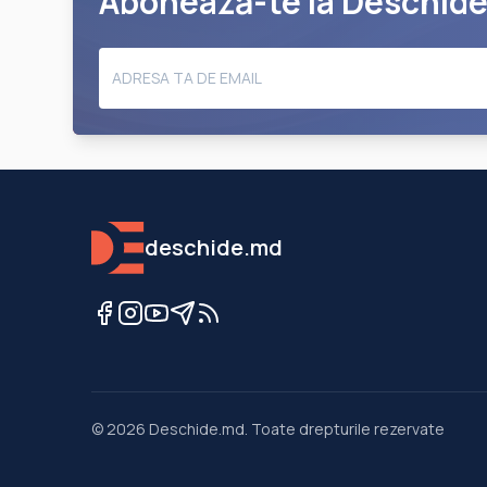
Abonează-te la Deschid
deschide.md
©
2026
Deschide.md
.
Toate drepturile rezervate