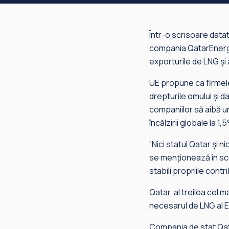
Într-o scrisoare datată
compania QatarEnergy 
exporturile de LNG şi
UE propune ca firmele
drepturile omului şi 
companiilor să aibă un 
încălzirii globale la 1,
”Nici statul Qatar şi n
se menţionează în scr
stabili propriile contri
Qatar, al treilea cel 
necesarul de LNG al Eu
Compania de stat Qat