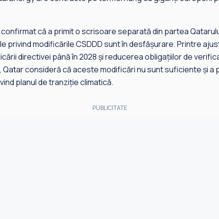
onfirmat că a primit o scrisoare separată din partea Qatarului
le privind modificările CSDDD sunt în desfăşurare. Printre aju
rii directivei până în 2028 şi reducerea obligaţiilor de verifica
, Qatar consideră că aceste modificări nu sunt suficiente şi a 
vind planul de tranziţie climatică.
PUBLICITATE