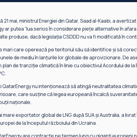
 21 mai, ministrul Energiei din Qatar, Saad al-Kaabi, a avertizat 
ar putea ”lua serios în considerare pieţe alternative în afara
 alte produse, dacă legislaţia CSDDD nu va fi modificată în cont
 mari care operează pe teritoriul său să identifice şi să corec
daunele de mediu în lanţurile lor globale de aprovizionare. D
plan de tranziţie climatică în linie cu obiectivul Acordului de la 
5°C.
ici QatarEnergy nu intenţionează să atingă neutralitatea climatică
isoare, care susţine că legea europeană încalcă suveranitatea
buţii naţionale.
mai mare exportator global de LNG după SUA şi Australia, a livrat 
ropei de la începutul războiului din Ucraina.
arEnergy are contracte pe termen lung cu giganţi europeni p