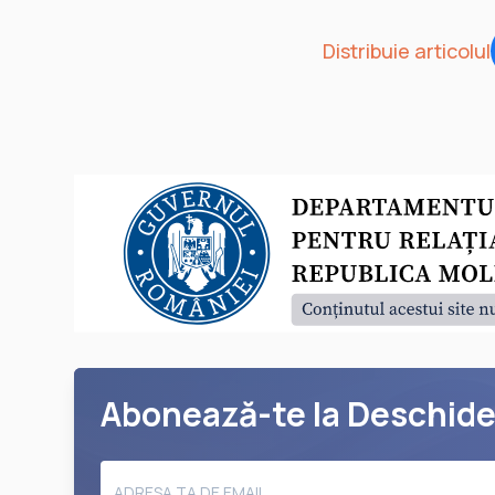
Distribuie articolul
Abonează-te la Deschid