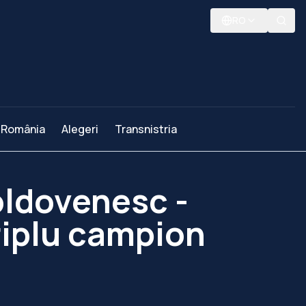
RO
România
Alegeri
Transnistria
oldovenesc -
riplu campion