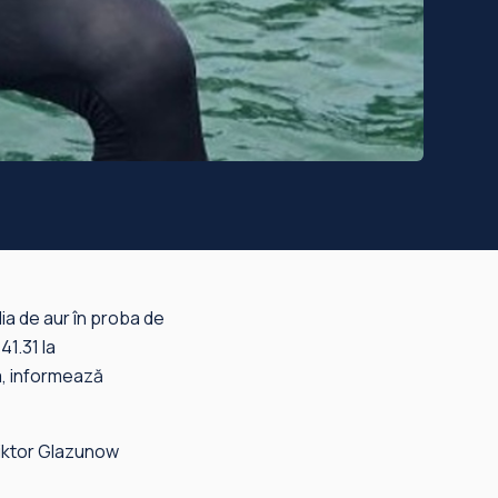
ia de aur în proba de
41.31 la
a, informează
Wiktor Glazunow