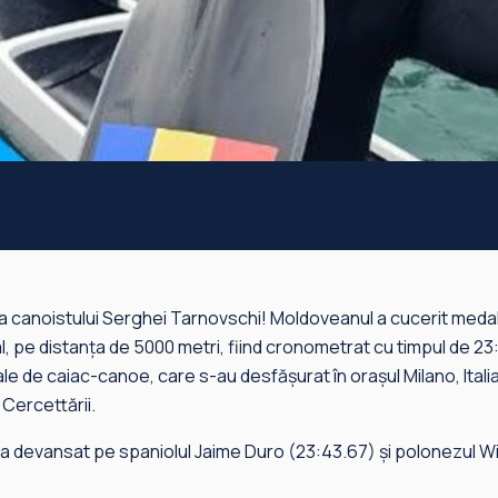
 canoistului Serghei Tarnovschi! Moldoveanul a cucerit medal
, pe distanța de 5000 metri, fiind cronometrat cu timpul de 23:
 de caiac-canoe, care s-au desfășurat în orașul Milano, Itali
 Cercettării.
-a devansat pe spaniolul Jaime Duro (23:43.67) și polonezul 