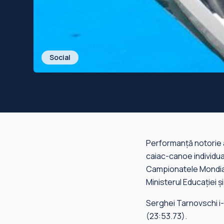
Social
Performanță notorie a
caiac-canoe individual
Campionatele Mondiale
Ministerul Educației și
Serghei Tarnovschi i
(23:53.73).