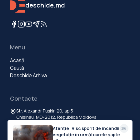
deschide.md
Menu
Acasă
Caută
Deschide Arhiva
Contacte
Str. Alexandr Pușkin 20, ap.5
Chisinau, MD-2012, Republica Moldova
+373 60 103 111
Atenție! Risc sporit de incendii de
contact@deschide.md
vegetație în următoarele șapte