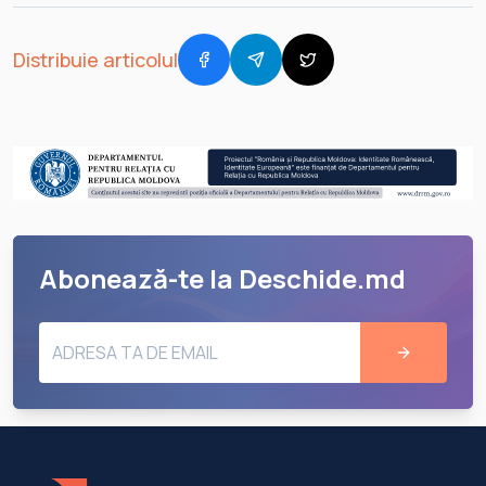
Distribuie articolul
Abonează-te la Deschide.md