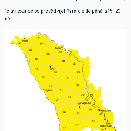
Pe arii extinse se prevăd vijelii în rafale de până la 15–20
m/s.