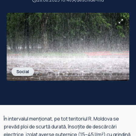
Social
În intervalul menționat, pe tot teritoriul R. Moldova se
prevăd ploi de scurtă durată, însoțite de descărcări
electrice, izolat averse puternice (15–45 l/m²) cu grindină.