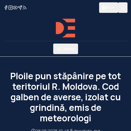
RO
Menu
Ploile pun stăpânire pe tot
teritoriul R. Moldova. Cod
galben de averse, izolat cu
grindină, emis de
meteorologi
28.08.2025 10:48
deschide-md