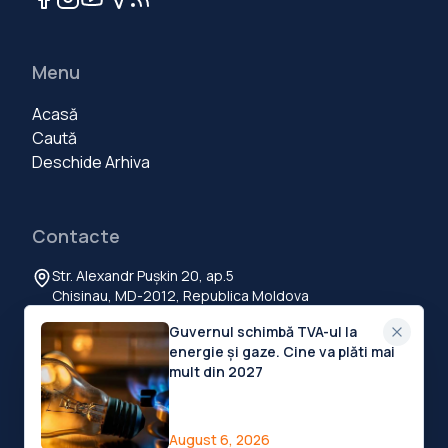
Menu
Acasă
Caută
Deschide Arhiva
Contacte
Str. Alexandr Pușkin 20, ap.5
Chisinau, MD-2012, Republica Moldova
+373 60 103 111
Guvernul schimbă TVA-ul la
contact@deschide.md
energie și gaze. Cine va plăti mai
mult din 2027
©
2026
Deschide.md
.
Toate drepturile rezervate
Privacy Policy
Terms of Service
Cookies Settings
August 6, 2026