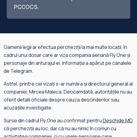
PCCOCS.
Oamenii legii ar efectua percheziții la mai multe locații, în
cadrul unui dosar care ar viza compania aeriană Fly One și
personaje din anturajul ei. Informația a apărut pe canalele
de Telegram.
Astfel, printre cei vizați s-ar număra și directorul general al
companiei, Mircea Maleca. Deocamdată, autoritățile nu au
oferit detalii oficiale despre cauza descinderilor sau
acuzațiile investigate.
Surse din cadrul Fly One au confirmat pentru
Deschide.MD
că percheziții au loc, dar că nu au nimic în comun cu
activitatea companiei, ci cu unele persoane care