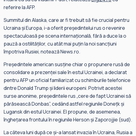
referire la AFP.
Summitul din Alaska, care ar fi trebuit să fie crucial pentru
Ucraina şi Europa, i-a oferit preşedintelui rus o revenire
spectaculoasă pe scena internaţională, fără a duce la o
pauză a ostilităţilor, cu atât mai puţin la noi sancţiuni
împotriva Rusiei, notează News.ro.
Preşedintele american susţine chiar o propunere rusă de
consolidare a prezenţei sale în estul Ucrainei, a declarat
pentru AFP un oficial familiarizat cu schimburile telefonice
dintre Donald Trump şi liderii europeni. Potrivit acestei
surse anonime, preşedintele rus „cere de fapt Ucrainei să
părăsească Donbas”, cedând astfel regiunile Doneţk şi
Lugansk din estul Ucrainei. El propune, de asemenea,
îngheţarea frontului în regiunile Herson şi Zaporojjie (sud).
La câteva luni după ce şi-a lansat invazia în Ucraina, Rusia a