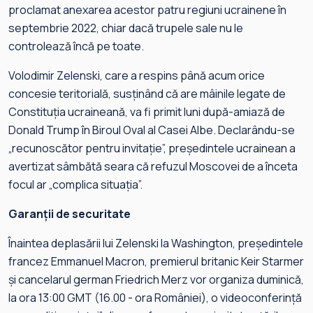
proclamat anexarea acestor patru regiuni ucrainene în
septembrie 2022, chiar dacă trupele sale nu le
controlează încă pe toate.
Volodimir Zelenski, care a respins până acum orice
concesie teritorială, susţinând că are mâinile legate de
Constituţia ucraineană, va fi primit luni după-amiază de
Donald Trump în Biroul Oval al Casei Albe. Declarându-se
„recunoscător pentru invitaţie”, preşedintele ucrainean a
avertizat sâmbătă seara că refuzul Moscovei de a înceta
focul ar „complica situaţia”.
Garanții de securitate
Înaintea deplasării lui Zelenski la Washington, preşedintele
francez Emmanuel Macron, premierul britanic Keir Starmer
şi cancelarul german Friedrich Merz vor organiza duminică,
la ora 13:00 GMT (16.00 - ora României), o videoconferinţă