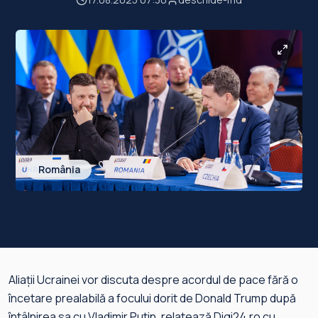
România
Aliaţii Ucrainei vor discuta despre acordul de pace fără o
încetare prealabilă a focului dorit de Donald Trump după
întâlnirea sa cu Vladimir Putin, relatează
Digi24.ro
cu