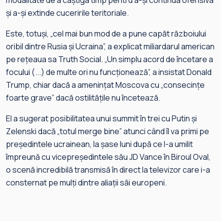
modalitate de a câştiga timp pentru a-şi continua ofensiva
şi a-şi extinde cuceririle teritoriale.
Este, totuşi, „cel mai bun mod de a pune capăt războiului
oribil dintre Rusia şi Ucraina”, a explicat miliardarul american
pe reţeaua sa Truth Social. „Un simplu acord de încetare a
focului (...) de multe ori nu funcţionează”, a insistat Donald
Trump, chiar dacă a ameninţat Moscova cu „consecinţe
foarte grave” dacă ostilităţile nu încetează.
El a sugerat posibilitatea unui summit în trei cu Putin şi
Zelenski dacă „totul merge bine” atunci când îl va primi pe
preşedintele ucrainean, la şase luni după ce l-a umilit
împreună cu vicepreşedintele său JD Vance în Biroul Oval,
o scenă incredibilă transmisă în direct la televizor care i-a
consternat pe mulţi dintre aliaţii săi europeni.