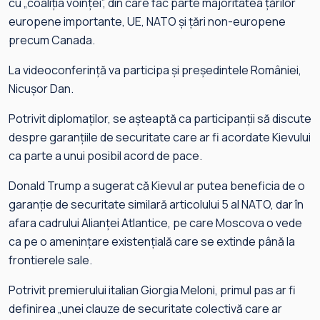
cu „coaliţia voinţei”, din care fac parte majoritatea ţărilor
europene importante, UE, NATO şi ţări non-europene
precum Canada.
La videoconferinţă va participa şi preşedintele României,
Nicuşor Dan.
Potrivit diplomaţilor, se aşteaptă ca participanţii să discute
despre garanţiile de securitate care ar fi acordate Kievului
ca parte a unui posibil acord de pace.
Donald Trump a sugerat că Kievul ar putea beneficia de o
garanţie de securitate similară articolului 5 al NATO, dar în
afara cadrului Alianţei Atlantice, pe care Moscova o vede
ca pe o ameninţare existenţială care se extinde până la
frontierele sale.
Potrivit premierului italian Giorgia Meloni, primul pas ar fi
definirea „unei clauze de securitate colectivă care ar