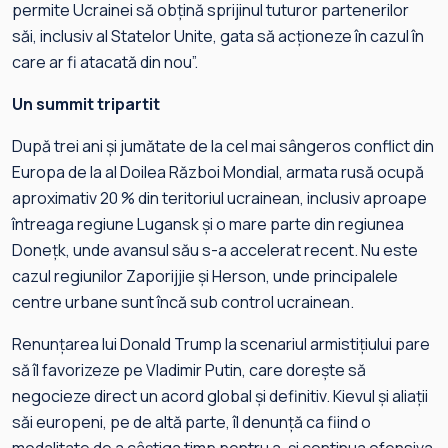
permite Ucrainei să obţină sprijinul tuturor partenerilor
săi, inclusiv al Statelor Unite, gata să acţioneze în cazul în
care ar fi atacată din nou”.
Un summit tripartit
După trei ani şi jumătate de la cel mai sângeros conflict din
Europa de la al Doilea Război Mondial, armata rusă ocupă
aproximativ 20 % din teritoriul ucrainean, inclusiv aproape
întreaga regiune Lugansk şi o mare parte din regiunea
Doneţk, unde avansul său s-a accelerat recent. Nu este
cazul regiunilor Zaporijjie şi Herson, unde principalele
centre urbane sunt încă sub control ucrainean.
Renunţarea lui Donald Trump la scenariul armistiţiului pare
să îl favorizeze pe Vladimir Putin, care doreşte să
negocieze direct un acord global şi definitiv. Kievul şi aliaţii
săi europeni, pe de altă parte, îl denunţă ca fiind o