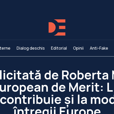
terne
Dialog deschis
Editorial
Opinii
Anti-Fake
licitată de Roberta
uropean de Merit: 
ontribuie și la mode
întregii Europe