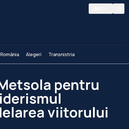
RO
România
Alegeri
Transnistria
 Metsola pentru
Liderismul
larea viitorului