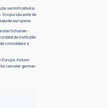
ție semnificativă la
e. Scopul său este de
idealurile europene.
larației Schuman -
rdată de instituțiile
r de consolidare a
in Europa, inclusiv
ostul cancelar german