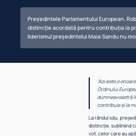
Președintele Parlamentului European, Robe
distincție acordată pentru contribuția la p
liderismul președintelui Maia Sandu nu mode
”Azi este o onoar
Ordinului Europea
dumneavoastră în
contribuie și la m
La rândul său, președ
distincție, subliniind
vot, celor care au ap