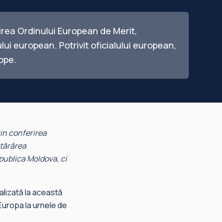
irea Ordinului European de Merit,
ui european. Potrivit oficialului european,
ope.
in conferirea
otărârea
ublica Moldova, ci
alizată la această
 Europa la urnele de