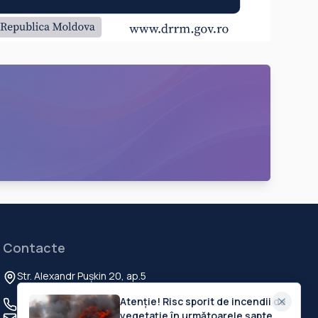
Contacte
Str. Alexandr Pușkin 20, ap.5
Chisinau, MD-2012, Republica Moldova
Atenție! Risc sporit de incendii de
+373 60 103 111
vegetație în următoarele șapte