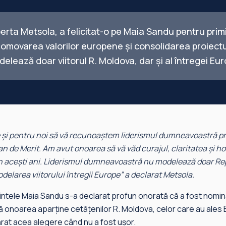
rta Metsola, a felicitat-o pe Maia Sandu pentru prim
romovarea valorilor europene și consolidarea proiectul
lează doar viitorul R. Moldova, dar și al întregei Eur
e și pentru noi să vă recunoaștem liderismul dumneavoastră pr
n de Merit. Am avut onoarea să vă văd curajul, claritatea și h
 acești ani. Liderismul dumneavoastră nu modelează doar Rep
odelarea viitorului întregii Europe” a declarat Metsola.
intele Maia Sandu s-a declarat profun onorată că a fost nomin
 că onoarea aparține cetățenilor R. Moldova, celor care au ales
ărat acea alegere când nu a fost ușor.