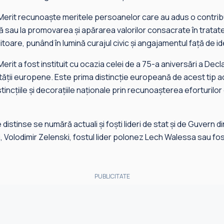
erit recunoaște meritele persoanelor care au adus o contribu
sau la promovarea și apărarea valorilor consacrate în tratat
viitoare, punând în lumină curajul civic și angajamentul față de 
rit a fost instituit cu ocazia celei de a 75-a aniversări a Dec
tății europene. Este prima distincție europeană de acest tip aco
incțiile și decorațiile naționale prin recunoașterea eforturilo
 distinse se numără actuali și foști lideri de stat și de Guvern d
, Volodimir Zelenski, fostul lider polonez Lech Walessa sau f
PUBLICITATE