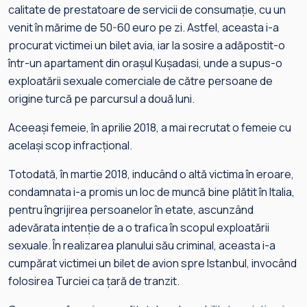
calitate de prestatoare de servicii de consumație, cu un
venit în mărime de 50-60 euro pe zi. Astfel, aceasta i-a
procurat victimei un bilet avia, iar la sosire a adăpostit-o
într-un apartament din orașul Kușadasi, unde a supus-o
exploatării sexuale comerciale de către persoane de
origine turcă pe parcursul a două luni.
Aceeași femeie, în aprilie 2018, a mai recrutat o femeie cu
același scop infracțional.
Totodată, în martie 2018, inducând o altă victima în eroare,
condamnata i-a promis un loc de muncă bine plătit în Italia,
pentru îngrijirea persoanelor în etate, ascunzând
adevărata intenție de a o trafica în scopul exploatării
sexuale. În realizarea planului său criminal, aceasta i-a
cumpărat victimei un bilet de avion spre Istanbul, invocând
folosirea Turciei ca țară de tranzit.