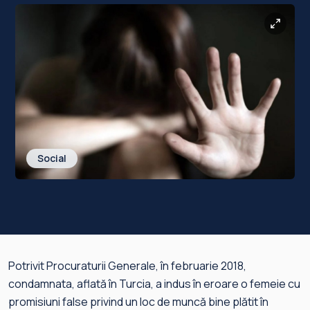
Social
Potrivit Procuraturii Generale, în februarie 2018,
condamnata, aflată în Turcia, a indus în eroare o femeie cu
promisiuni false privind un loc de muncă bine plătit în