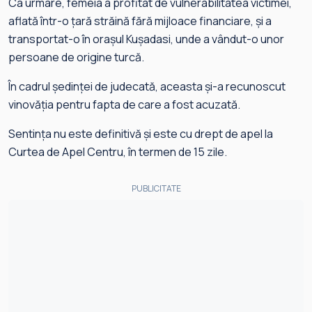
Ca urmare, femeia a profitat de vulnerabilitatea victimei,
aflată într-o țară străină fără mijloace financiare, și a
transportat-o în orașul Kușadasi, unde a vândut-o unor
persoane de origine turcă.
În cadrul ședinței de judecată, aceasta și-a recunoscut
vinovăția pentru fapta de care a fost acuzată.
Sentința nu este definitivă și este cu drept de apel la
Curtea de Apel Centru, în termen de 15 zile.
PUBLICITATE