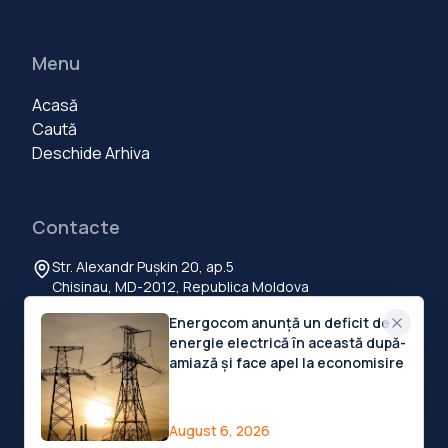
Menu
Acasă
Caută
Deschide Arhiva
Contacte
Str. Alexandr Pușkin 20, ap.5
Chisinau, MD-2012, Republica Moldova
+373 60 103 111
Energocom anunță un deficit de
contact@deschide.md
energie electrică în această după-
amiază și face apel la economisire
©
2026
Deschide.md
.
Toate drepturile rezervate
Privacy Policy
Terms of Service
Cookies Settings
August 6, 2026