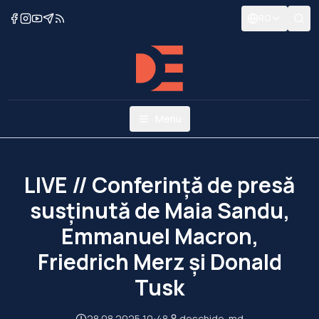
RO
Menu
LIVE // Conferință de presă
susținută de Maia Sandu,
Emmanuel Macron,
Friedrich Merz și Donald
Tusk
28.08.2025 10:48
deschide-md