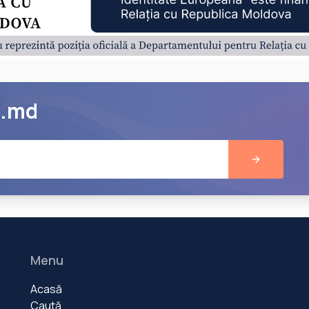
e.md
Menu
Acasă
Caută