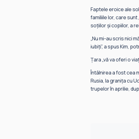
Faptele eroice ale sold
familiile lor, care sun
soţiilor şi copiilor, a 
„Nu mi-au scris nici mă
iubiţi”, a spus Kim, pot
Ţara „vă va oferi o via
Întâlnirea a fost cea 
Rusia, la graniţa cu 
trupelor în aprilie, du