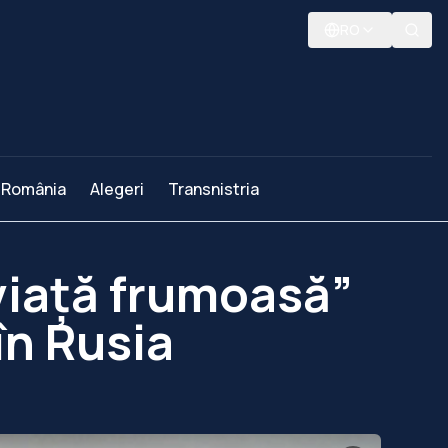
RO
România
Alegeri
Transnistria
viaţă frumoasă”
 în Rusia