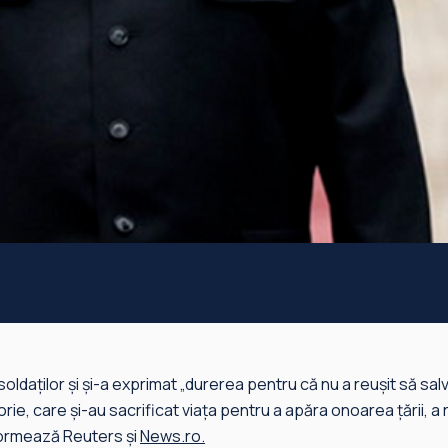
e soldaţilor şi şi-a exprimat „durerea pentru că nu a reuşit să sal
torie, care şi-au sacrificat viaţa pentru a apăra onoarea ţării, 
nformează Reuters și
News.ro.