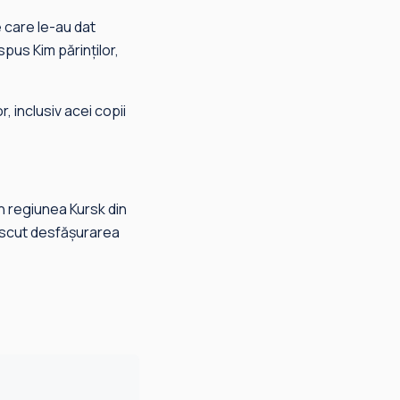
pe care le-au dat
spus Kim părinţilor,
r, inclusiv acei copii
în regiunea Kursk din
noscut desfăşurarea