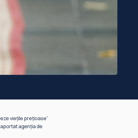
veze vieţile preţioase”
a raportat agenţia de