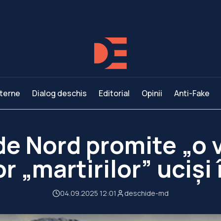
terne
Dialog deschis
Editorial
Opinii
Anti-Fake
 de Nord promite „o 
or „martirilor” ucişi
04.09.2025 12:01
deschide-md