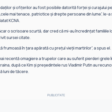
aţilor şi ofiţerilor au fost posibile datorită forţei şi curajului 
t „cele mai tenace, patriotice şi drepte persoane din lume”, le-a 
relatat KCNA.
car o scrisoare scurtă, dar cred că mi-au încredinţat familiile lo
rivit sursei citate.
ţă frumoasă în ţara apărată cu preţul vieţii martirilor”, a spus el.
mai recentă omagiere a trupelor care au suferit pierderi grele 
Ucraina, după ce Kim şi preşedintele rus Vladimir Putin au recu
pă luni de tăcere.
PUBLICITATE