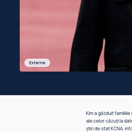
Externe
Kim a găzduit familiil
ale celor căzuţi la da
ştiri de stat KCNA, i