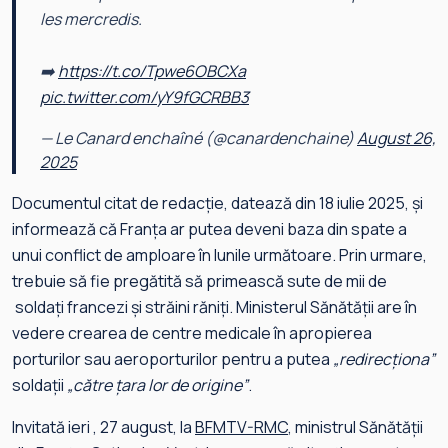
les mercredis.
➡️
https://t.co/Tpwe6OBCXa
pic.twitter.com/yY9fGCRBB3
— Le Canard enchaîné (@canardenchaine)
August 26,
2025
Documentul citat de redacție, datează din 18 iulie 2025, și
informează că Franța ar putea deveni baza din spate a
unui conflict de amploare în lunile următoare. Prin urmare,
trebuie să fie pregătită să primească sute de mii de
soldați francezi și străini răniți. Ministerul Sănătății are în
vedere crearea de centre medicale în apropierea
porturilor sau aeroporturilor pentru a putea
„redirecționa”
soldații
„către țara lor de origine”
.
Invitată ieri , 27 august, la
BFMTV-RMC
, ministrul Sănătății