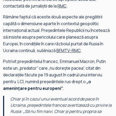
contactată de jurnaliștii de la
RMC
.
Rămâne faptul că aceste două aspecte ale pregătirii
capătă o dimensiune aparte în contextul geopolitic
internațional actual. Președintele Republicii nu încetează
să insiste asupra pericolului care planează asupra
Europei, în condițiile în care războiul purtat de Rusia în
Ucraina continuă, subliniază
BFMTV-RMC
.
Potrivit președintelui francez, Emmanuel Macron, Putin
este un „predator” care „nu dorește pacea”, citat din
declarațiile făcute pe 19 august în cadrul unui interviu
pentru LCI, numind președintele rus drept o
„o
amenințare pentru europeni”
.
Chiar și în cazul unui eventual acord de pace în
Ucraina, președintele francez avertizează cu privire la
Rusia:
„Să nu fim naivi. Chiar și pentru propria sa