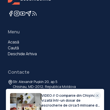
Menu
Acasă
Caută
Deschide Arhiva
Contacte
Str. Alexandr Pușkin 20, ap.5
Chisinau, MD-2012, Republica Moldova
+373 60 103 111
VIDEO // O companie din Chișinău,
contact@deschide.md
vizată într-un dosar de
escrocherie de circa 5 milioane de