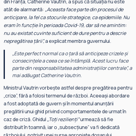
din Franța, Catherine Vautrin, a spus că situația nu este
atât de alarmantă:
„Aceasta face parte din procesul de
anticipare, la fel ca stocurile strategice, ca epidemiile. Nu
eram în funcție în perioada Covid-19, dar să ne amintim:
nu au existat cuvinte suficient de dure pentru a descrie
nepregătirea țării”,
a explicat membra guvernului.
„Este perfect normal ca o țară să anticipeze crizele și
consecințele a ceea ce se întâmplă. Acest lucru face
parte din responsabilitatea administrațiilor centrale”
, a
mai adăugat Catherine Vautrin.
Ministrul Vautrin vorbește astfel despre pregătirea pentru
„crize”, fără a folosi termenul de război. Aceeași abordare
a fost adoptată de guvern și în momentul anunțării
pregătirii unui ghid privind comportamentele de urmat în
caz de criză. Ghidul
„Toți rezilienți”
urmează să fie
distribuit în toamnă, iar o „subsecțiune” va fi dedicată
războiului, potrivit unei surse apropiate dosarului,