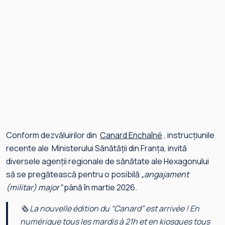
Conform dezvăluirilor din
Canard Enchaîné
, instrucțiunile
recente ale Ministerului Sănătății din Franța, invită
diversele agenții regionale de sănătate ale Hexagonului
să se pregătească pentru o posibilă
„angajament
(militar) major”
până în martie 2026.
🗞 La nouvelle édition du “Canard” est arrivée ! En
numérique tous les mardis à 21h et en kiosques tous