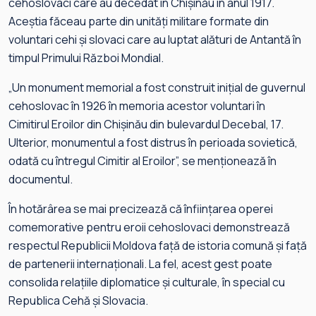
cehoslovaci care au decedat în Chișinău în anul 1917.
Aceștia făceau parte din unități militare formate din
voluntari cehi și slovaci care au luptat alături de Antantă în
timpul Primului Război Mondial.
„Un monument memorial a fost construit inițial de guvernul
cehoslovac în 1926 în memoria acestor voluntari în
Cimitirul Eroilor din Chișinău din bulevardul Decebal, 17.
Ulterior, monumentul a fost distrus în perioada sovietică,
odată cu întregul Cimitir al Eroilor”, se menționează în
documentul.
În hotărârea se mai precizează că înființarea operei
comemorative pentru eroii cehoslovaci demonstrează
respectul Republicii Moldova față de istoria comună și față
de partenerii internaționali. La fel, acest gest poate
consolida relațiile diplomatice și culturale, în special cu
Republica Cehă și Slovacia.