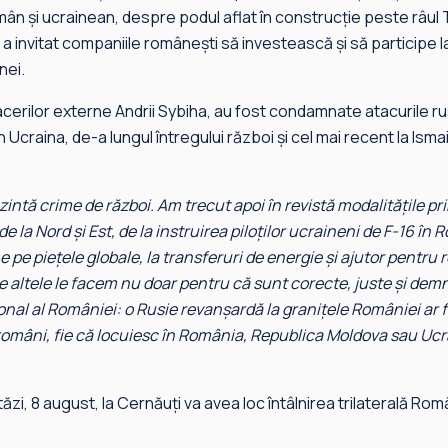
ân și ucrainean, despre podul aflat în construcție peste râul T
v a invitat companiile românești să investească și să participe 
nei.
facerilor externe Andrii Sybiha, au fost condamnate atacurile r
din Ucraina, de-a lungul întregului război și cel mai recent la Isma
intă crime de război. Am trecut apoi în revistă modalitățile pri
e la Nord și Est, de la instruirea piloților ucraineni de F-16 în 
 pe piețele globale, la transferuri de energie și ajutor pentru r
e altele le facem nu doar pentru că sunt corecte, juste și demn
ional al României: o Rusie revanșardă la granițele României ar 
 români, fie că locuiesc în România, Republica Moldova sau Ucr
zi, 8 august, la Cernăuți va avea loc întâlnirea trilaterală Rom