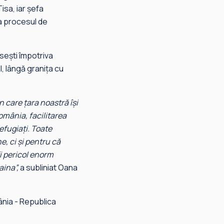
isa, iar șefa
la procesul de
usești împotriva
il, lângă granița cu
n care țara noastră își
România, facilitarea
efugiați. Toate
e, ci și pentru că
fi pericol enorm
aina”,
a subliniat Oana
ânia - Republica