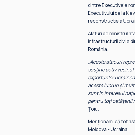
dintre Executivele rom
Executivului de la Kie
reconstrucție a Ucrai
Alături de ministrul a
infrastructurii civile 
România.
„Aceste atacuri reprez
susține activ vecinul d
exporturilor ucrainene
aceste lucruri și mult
sunt în interesul naț
pentru toți cetățenii
Țoiu.
Menționăm, că tot astă
Moldova - Ucraina.