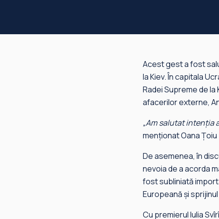
Acest gest a fost salu
la Kiev. În capitala U
Radei Supreme de la Ki
afacerilor externe, An
„Am salutat intenția a
menționat Oana Țoiu
De asemenea, în disc
nevoia de a acorda ma
fost subliniată import
Europeană și sprijinul
Cu premierul Iulia Sv