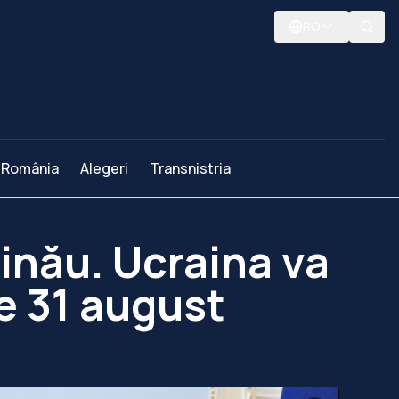
RO
România
Alegeri
Transnistria
șinău. Ucraina va
e 31 august