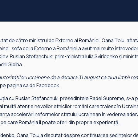
tat de către ministrul de Externe al României, Oana Țoiu, aflată 
crainei, șefa de la Externe a României a avut mai multe întrevede
ev, Ruslan Stefanchuk; prim-ministra Iulia Svîrîdenko și ministr
drii Sibiha.
utorităților ucrainene de a declara 31 august ca ziua limbii ro
 pe pagina sa de Facebook.
uția cu Ruslan Stefanchuk, președintele Radei Supreme, s-a 
i multă atenție nevoilor etnicilor români care trăiesc în Ucra
anța accelerării reformelor statului ucrainean în vederea aderă
 pe care România îl poate oferi din propria experiență.
îrîdenko, Oana Țoiu a discutat despre continuarea ședințelor