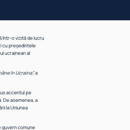
într-o vizită de lucru
ri cu președintele
ul ucrainean al
mâne în Ucraina”,
a
pus accentul pe
ina. De asemenea, a
rii la Uniunea
 de guvern comune