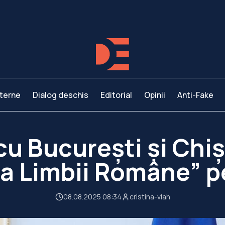
terne
Dialog deschis
Editorial
Opinii
Anti-Fake
 cu București și Chi
a Limbii Române” p
08.08.2025 08:34
cristina-vlah