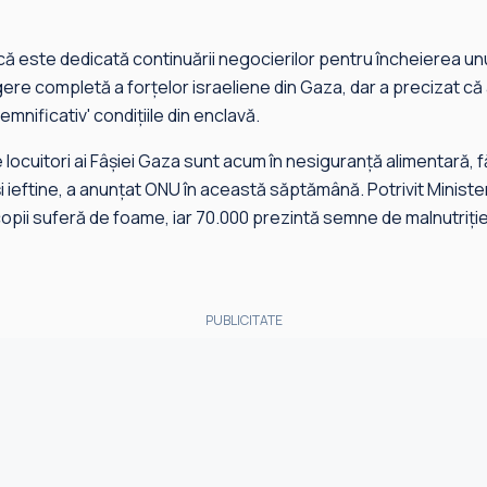
că este dedicată continuării negocierilor pentru încheierea unu
re completă a forțelor israeliene din Gaza, dar a precizat că a
nificativ' condițiile din enclavă.
de locuitori ai Fâșiei Gaza sunt acum în nesiguranță alimentară, 
ieftine, a anunțat ONU în această săptămână. Potrivit Ministeru
opii suferă de foame, iar 70.000 prezintă semne de malnutriție
PUBLICITATE