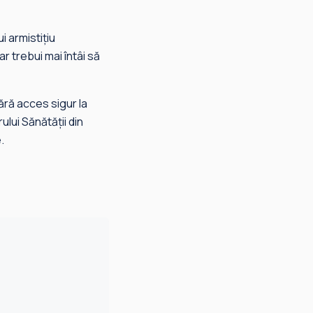
i armistițiu
r trebui mai întâi să
fără acces sigur la
lui Sănătății din
.