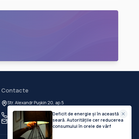
Contacte
Str. Alexandr Pușkin 20, ap.5
Chisinau, MD-2012, Republica Moldova
Deficit de energie și în această
+373 60 103 111
seară. Autoritățile cer reducerea
contact@deschide.md
consumului în orele de vârf