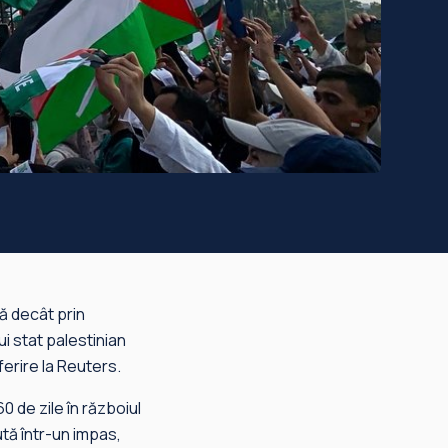
ă decât prin
ui stat palestinian
ferire la Reuters.
0 de zile în războiul
ută într-un impas,