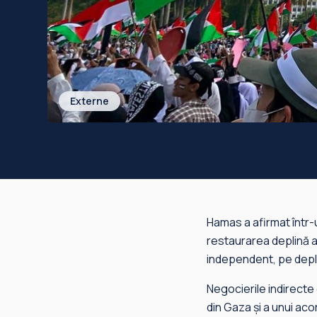
Externe
Hamas a afirmat într-
restaurarea deplină a 
independent, pe depli
Negocierile indirecte 
din Gaza și a unui ac