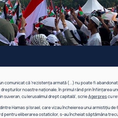
un comunicat că 'rezistența armată (...) nu poate fi abandonat
drepturilor noastre naționale, în primul rând prin înființarea un
n suveran, cu Ierusalimul drept capitală', scrie
Agerpres
cu re
dintre Hamas și Israel, care vizau încheierea unui armistițiu de 6
ord pentru eliberarea ostaticilor, s-au încheiat săptămâna trec