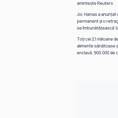
amintește Reuters.
Joi, Hamas a anunțat 
permanent și o retrage
se îmbunătățească 'sem
Toți cei 2,1 milioane 
alimente sănătoase și 
enclavă, 900.000 de c