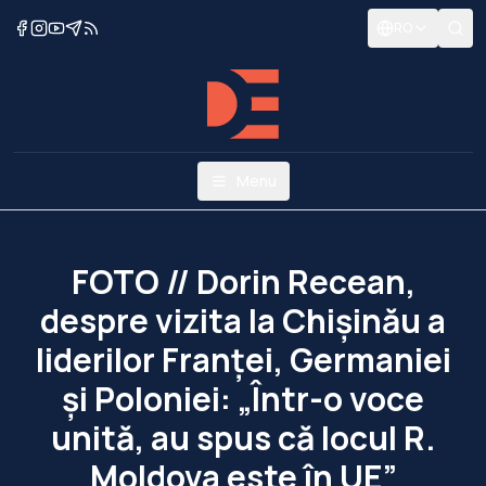
RO
Menu
FOTO // Dorin Recean,
despre vizita la Chișinău a
liderilor Franței, Germaniei
și Poloniei: „Într-o voce
unită, au spus că locul R.
Moldova este în UE”