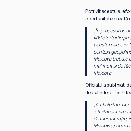
Potrivit acestuia, efo
oportunitate creată de
„
În procesul de a
văd eforturile pe
acestui parcurs. 
context geopoliti
Moldova trebuie pr
mai mult și de făc
Moldova.
Oficialul a subliniat
de extindere, însă dec
„
Ambele țări, Ucra
a tratatelor ca ce
de meritocrație, î
Moldova, pentru c