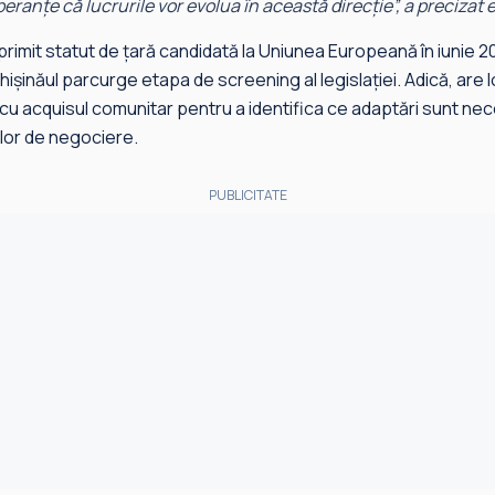
peranțe că lucrurile vor evolua în această direcție
”, a precizat
rimit statut de țară candidată la Uniunea Europeană în iunie 20
hișinăul parcurge etapa de screening al legislației. Adică, are
e cu acquisul comunitar pentru a identifica ce adaptări sunt ne
lor de negociere.
PUBLICITATE