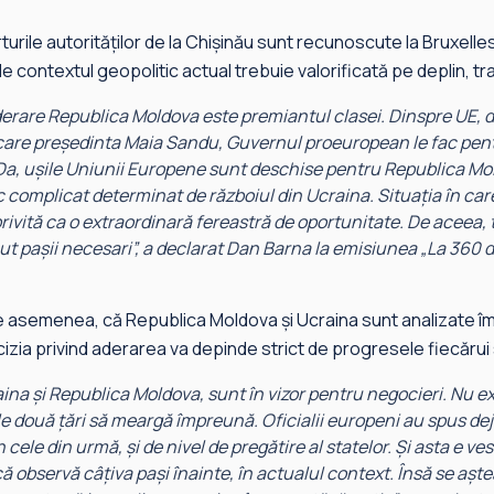
rturile autorităților de la Chișinău sunt recunoscute la Bruxelle
 contextul geopolitic actual trebuie valorificată pe deplin, tr
derare Republica Moldova este premiantul clasei. Dinspre UE, d
 care președinta Maia Sandu, Guvernul proeuropean le fac pen
Da, ușile Uniunii Europene sunt deschise pentru Republica Mo
c complicat determinat de războiul din Ucraina. Situația în car
ivită ca o extraordinară fereastră de oportunitate. De aceea, t
ut pașii necesari
”, a declarat Dan Barna la emisiunea „La 360 d
, de asemenea, că Republica Moldova și Ucraina sunt analizate 
izia privind aderarea va depinde strict de progresele fiecărui 
ina și Republica Moldova, sunt în vizor pentru negocieri. Nu ex
le două țări să meargă împreună. Oficialii europeni au spus dej
n cele din urmă, și de nivel de pregătire al statelor. Și asta e 
ă observă câțiva pași înainte, în actualul context. Însă se așt