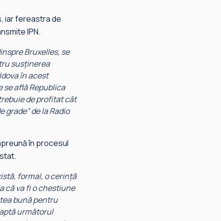
s, iar fereastra de
ansmite IPN.
inspre Bruxelles, se
tru susținerea
ldova în acest
e se află Republica
rebuie de profitat cât
e grade” de la Radio
împreună în procesul
stat.
istă, formal, o cerință
a că va fi o chestiune
vestea bună pentru
eaptă următorul