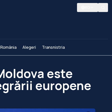
RO
România
Alegeri
Transnistria
Moldova este
tegrării europene