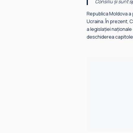
Consiliu și sunt s
Republica Moldova a p
Ucraina. În prezent, C
a legislației național
deschiderea capitole