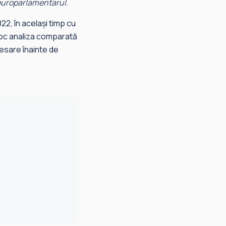
 europarlamentarul.
22, în același timp cu
 loc analiza comparată
cesare înainte de