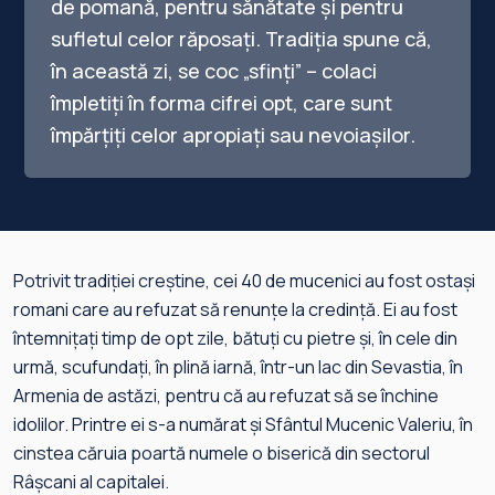
de pomană, pentru sănătate și pentru
sufletul celor răposați. Tradiția spune că,
în această zi, se coc „sfinți” – colaci
împletiți în forma cifrei opt, care sunt
împărțiți celor apropiați sau nevoiașilor.
Potrivit tradiției creștine, cei 40 de mucenici au fost ostași
romani care au refuzat să renunțe la credință. Ei au fost
întemnițați timp de opt zile, bătuți cu pietre și, în cele din
urmă, scufundați, în plină iarnă, într-un lac din Sevastia, în
Armenia de astăzi, pentru că au refuzat să se închine
idolilor. Printre ei s-a numărat și Sfântul Mucenic Valeriu, în
cinstea căruia poartă numele o biserică din sectorul
Râșcani al capitalei.