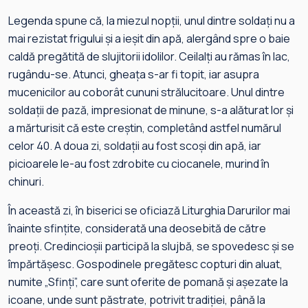
Legenda spune că, la miezul nopții, unul dintre soldați nu a
mai rezistat frigului și a ieșit din apă, alergând spre o baie
caldă pregătită de slujitorii idolilor. Ceilalți au rămas în lac,
rugându-se. Atunci, gheața s-ar fi topit, iar asupra
mucenicilor au coborât cununi strălucitoare. Unul dintre
soldații de pază, impresionat de minune, s-a alăturat lor și
a mărturisit că este creștin, completând astfel numărul
celor 40. A doua zi, soldații au fost scoși din apă, iar
picioarele le-au fost zdrobite cu ciocanele, murind în
chinuri.
În această zi, în biserici se oficiază Liturghia Darurilor mai
înainte sfințite, considerată una deosebită de către
preoți. Credincioșii participă la slujbă, se spovedesc și se
împărtășesc. Gospodinele pregătesc copturi din aluat,
numite „Sfinți”, care sunt oferite de pomană și așezate la
icoane, unde sunt păstrate, potrivit tradiției, până la