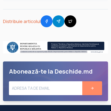
Distribuie articolul
Abonează-te la Deschide.md