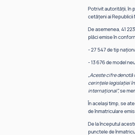
Potrivit autorității,
cetățeni ai Republicii
De asemenea, 41 223 d
plăci emise în conform
- 27 547 de tip naționa
- 13 676 de model neut
„Aceste cifre denotă i
cerințele legislației î
internațional”,
se menț
În același timp, se at
de înmatriculare emise
De la începutul acest
punctele de înmatricu