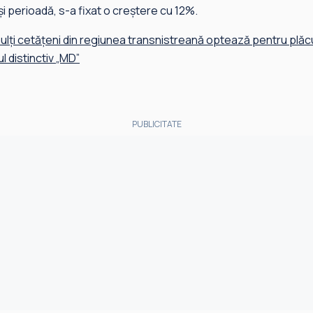
i perioadă, s-a fixat o creștere cu 12%.
ulți cetățeni din regiunea transnistreană optează pentru plăc
l distinctiv „MD”
PUBLICITATE