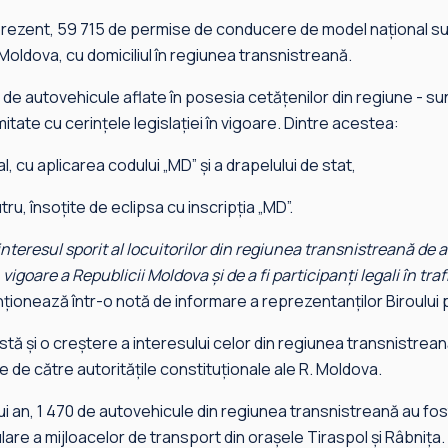
 în prezent, 59 715 de permise de conducere de model național s
 Moldova, cu domiciliul în regiunea transnistreană.
e autovehicule aflate în posesia cetățenilor din regiune - sun
itate cu cerințele legislației în vigoare. Dintre acestea:
l, cu aplicarea codului „MD” și a drapelului de stat,
ru, însoțite de eclipsa cu inscripția „MD”.
nteresul sporit al locuitorilor din regiunea transnistreană de 
n vigoare a Republicii Moldova și de a fi participanți legali în traf
ionează într-o notă de informare a reprezentanților Biroului
estă și o creștere a interesului celor din regiunea transnistrea
 de către autoritățile constituționale ale R. Moldova.
ui an, 1 470 de autovehicule din regiunea transnistreană au f
lare a mijloacelor de transport din orașele Tiraspol și Râbnița