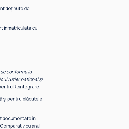
unt deținute de
t înmatriculate cu
a se conforma la
icul rutier național și
 pentru Reintegrare.
nă și pentru plăcuțele
ost documentate în
. Comparativ cu anul