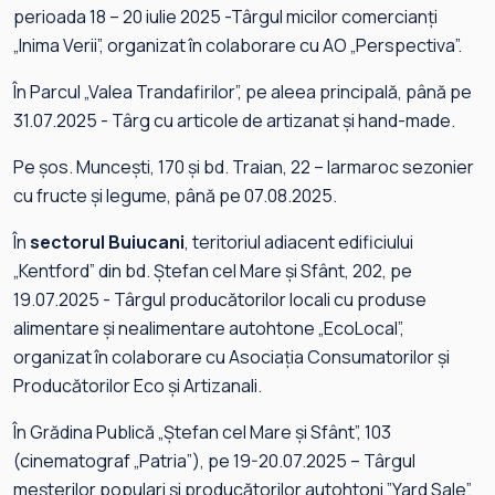
perioada 18 – 20 iulie 2025 -Târgul micilor comercianți
„Inima Verii”, organizat în colaborare cu AO „Perspectiva”.
În Parcul „Valea Trandafirilor”, pe aleea principală, până pe
31.07.2025 - Târg cu articole de artizanat și hand-made.
Pe șos. Muncești, 170 și bd. Traian, 22 – Iarmaroc sezonier
cu fructe și legume, până pe 07.08.2025.
În
sectorul Buiucani
, teritoriul adiacent edificiului
„Kentford” din bd. Ștefan cel Mare și Sfânt, 202, pe
19.07.2025 - Târgul producătorilor locali cu produse
alimentare și nealimentare autohtone „EcoLocal”,
organizat în colaborare cu Asociația Consumatorilor și
Producătorilor Eco și Artizanali.
În Grădina Publică „Ștefan cel Mare și Sfânt”, 103
(cinematograf „Patria”), pe 19-20.07.2025 – Târgul
meșterilor populari și producătorilor autohtoni ”Yard Sale”,