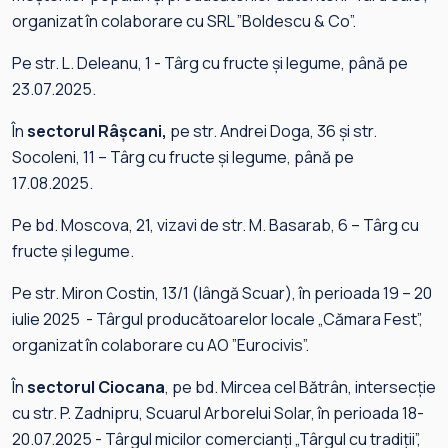
organizat în colaborare cu SRL ”Boldescu & Co”.
Pe str. L. Deleanu, 1 - Târg cu fructe și legume, până pe
23.07.2025.
În
sectorul Râșcani,
pe str. Andrei Doga, 36 și str.
Socoleni, 11 – Târg cu fructe și legume, până pe
17.08.2025.
Pe bd. Moscova, 21, vizavi de str. M. Basarab, 6 – Târg cu
fructe și legume.
Pe str. Miron Costin, 13/1 (lângă Scuar), în perioada 19 – 20
iulie 2025 - Târgul producătoarelor locale „Cămara Fest”,
organizat în colaborare cu AO ”Eurocivis”.
În
sectorul Ciocana
, pe bd. Mircea cel Bătrân, intersecție
cu str. P. Zadnipru, Scuarul Arborelui Solar, în perioada 18-
20.07.2025 - Târgul micilor comercianți „Târgul cu tradiții”,