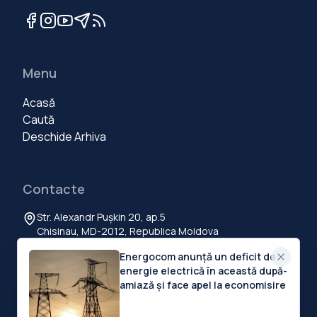
Menu
Acasă
Caută
Deschide Arhiva
Contacte
Str. Alexandr Pușkin 20, ap.5
Chisinau, MD-2012, Republica Moldova
+373 60 103 111
Energocom anunță un deficit de
contact@deschide.md
energie electrică în această după-
amiază și face apel la economisire
©
2026
Deschide.md
.
Toate drepturile rezervate