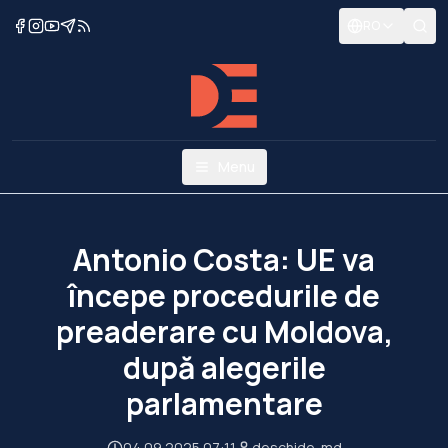
RO
Menu
Antonio Costa: UE va
începe procedurile de
preaderare cu Moldova,
după alegerile
parlamentare
04.09.2025 07:11
deschide-md